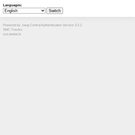
Languages:
Powered by Jasig Central Authentication Service 3.5.2
SMC Treviso
sso.bettari.it