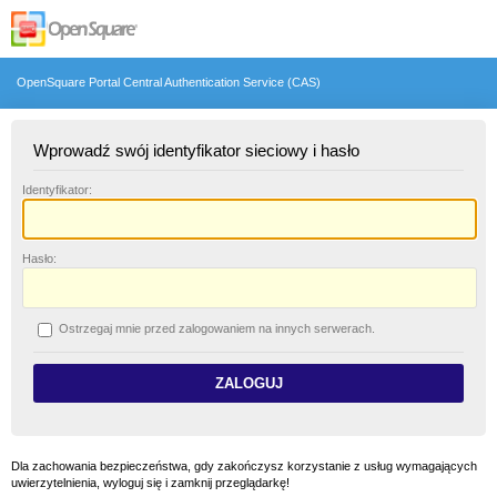
OpenSquare Portal Central Authentication Service (CAS)
Wprowadź swój identyfikator sieciowy i hasło
I
dentyfikator:
H
asło:
O
strzegaj mnie przed zalogowaniem na innych serwerach.
Dla zachowania bezpieczeństwa, gdy zakończysz korzystanie z usług wymagających
uwierzytelnienia, wyloguj się i zamknij przeglądarkę!