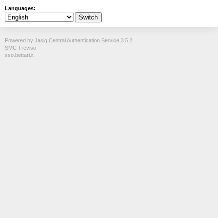
Languages:
Powered by Jasig Central Authentication Service 3.5.2
SMC Treviso
sso.bettari.it