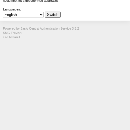
nodig hebt tot afgeschermde applicaties!
Languages:
Powered by Jasig Central Authentication Service 3.5.2
SMC Treviso
sso.bettari.it