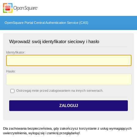
OpenSquare Portal Central Authentication Service (CAS)
Wprowadź swój identyfikator sieciowy i hasło
I
dentyfikator:
H
asło:
O
strzegaj mnie przed zalogowaniem na innych serwerach.
Dla zachowania bezpieczeństwa, gdy zakończysz korzystanie z usług wymagających
uwierzytelnienia, wyloguj się i zamknij przeglądarkę!