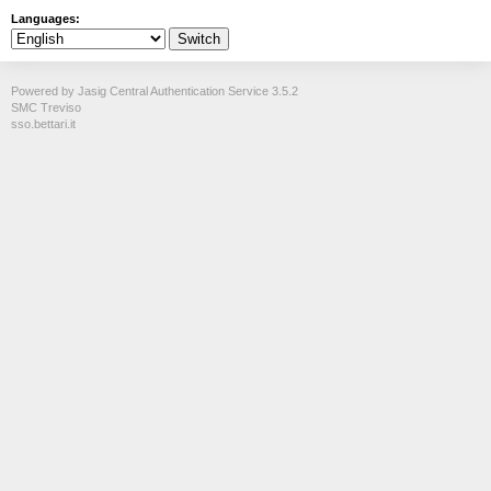
Languages:
Powered by Jasig Central Authentication Service 3.5.2
SMC Treviso
sso.bettari.it